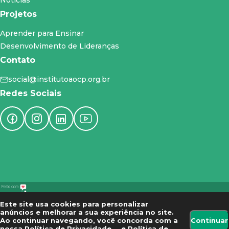
Notícias
Projetos
Aprender para Ensinar
Desenvolvimento de Lideranças
Contato
social@institutoaocp.org.br
Redes Sociais
Este site usa cookies para personalizar
anúncios e melhorar a sua experiência no site.
Ao continuar navegando, você concorda com a
Continuar
Fale conosco
nossa
Política de Privacidade
e
Política de